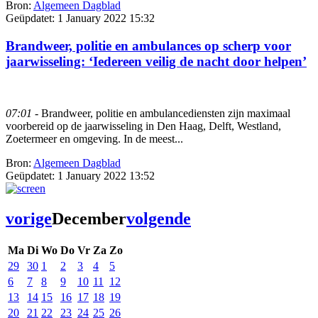
Bron:
Algemeen Dagblad
Geüpdatet:
1 January 2022 15:32
Brandweer, politie en ambulances op scherp voor
jaarwisseling: ‘Iedereen veilig de nacht door helpen’
07:01
- Brandweer, politie en ambulancediensten zijn maximaal
voorbereid op de jaarwisseling in Den Haag, Delft, Westland,
Zoetermeer en omgeving. In de meest...
Bron:
Algemeen Dagblad
Geüpdatet:
1 January 2022 13:52
vorige
December
volgende
Ma
Di
Wo
Do
Vr
Za
Zo
29
30
1
2
3
4
5
6
7
8
9
10
11
12
13
14
15
16
17
18
19
20
21
22
23
24
25
26