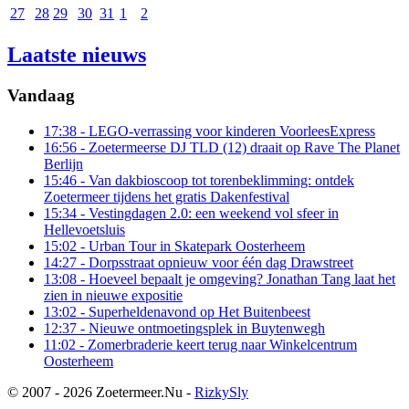
27
28
29
30
31
1
2
Laatste nieuws
Vandaag
17:38
- LEGO-verrassing voor kinderen VoorleesExpress
16:56
- Zoetermeerse DJ TLD (12) draait op Rave The Planet
Berlijn
15:46
- Van dakbioscoop tot torenbeklimming: ontdek
Zoetermeer tijdens het gratis Dakenfestival
15:34
- Vestingdagen 2.0: een weekend vol sfeer in
Hellevoetsluis
15:02
- Urban Tour in Skatepark Oosterheem
14:27
- Dorpsstraat opnieuw voor één dag Drawstreet
13:08
- Hoeveel bepaalt je omgeving? Jonathan Tang laat het
zien in nieuwe expositie
13:02
- Superheldenavond op Het Buitenbeest
12:37
- Nieuwe ontmoetingsplek in Buytenwegh
11:02
- Zomerbraderie keert terug naar Winkelcentrum
Oosterheem
© 2007 - 2026 Zoetermeer.Nu -
RizkySly