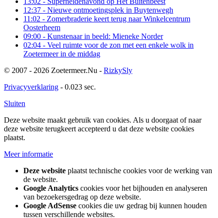
13:02
- Superheldenavond op Het Buitenbeest
12:37
- Nieuwe ontmoetingsplek in Buytenwegh
11:02
- Zomerbraderie keert terug naar Winkelcentrum
Oosterheem
09:00
- Kunstenaar in beeld: Mieneke Norder
02:04
- Veel ruimte voor de zon met een enkele wolk in
Zoetermeer in de middag
© 2007 - 2026 Zoetermeer.Nu -
RizkySly
Privacyverklaring
- 0.023 sec.
Sluiten
Deze website maakt gebruik van cookies. Als u doorgaat of naar
deze website terugkeert accepteerd u dat deze website cookies
plaatst.
Meer informatie
Deze website
plaatst technische cookies voor de werking van
de website.
Google Analytics
cookies voor het bijhouden en analyseren
van bezoekersgedrag op deze website.
Google AdSense
cookies die uw gedrag bij kunnen houden
tussen verschillende websites.