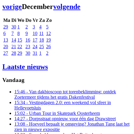
vorige
December
volgende
Ma
Di
Wo
Do
Vr
Za
Zo
29
30
1
2
3
4
5
6
7
8
9
10
11
12
13
14
15
16
17
18
19
20
21
22
23
24
25
26
27
28
29
30
31
1
2
Laatste nieuws
Vandaag
15:46
- Van dakbioscoop tot torenbeklimming: ontdek
Zoetermeer tijdens het gratis Dakenfestival
15:34
- Vestingdagen 2.0: een weekend vol sfeer in
Hellevoetsluis
15:02
- Urban Tour in Skatepark Oosterheem
14:27
- Dorpsstraat opnieuw voor één dag Drawstreet
13:08
- Hoeveel bepaalt je omgeving? Jonathan Tang laat het
zien in nieuwe expositie