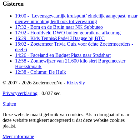
Gisteren
19:00
- ‘Levensgevaarlijk kruispunt’ eindelijk aangepast, maar
nieuwe inrichting leidt ook tot verwarring
17:32
- Bom en de Bruin naar NK Subbuteo
17:02
- Hoofdveld DWO buiten gebruik na afkeuring
16:29
- Kids Tennis&Padel 3Daagse bij BTC
15:02
- Zoetermeer Trivia Quiz voor échte Zoetermeerders -
deel 6
14:26
- Faceland en Budget Plaza naar Stadshart
12:58
- Zonnewijzer van 21.600 kilo siert Burgemeester
Hoekstrapark
12:38
- Column: De Hulk
© 2007 - 2026 Zoetermeer.Nu -
RizkySly
Privacyverklaring
- 0.027 sec.
Sluiten
Deze website maakt gebruik van cookies. Als u doorgaat of naar
deze website terugkeert accepteerd u dat deze website cookies
plaatst.
Meer informatie