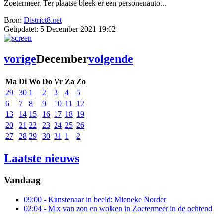
Zoetermeer. Ter plaatse bleek er een personenauto...
Bron:
District8.net
Geüpdatet:
5 December 2021 19:02
vorige
December
volgende
Ma
Di
Wo
Do
Vr
Za
Zo
29
30
1
2
3
4
5
6
7
8
9
10
11
12
13
14
15
16
17
18
19
20
21
22
23
24
25
26
27
28
29
30
31
1
2
Laatste nieuws
Vandaag
09:00
- Kunstenaar in beeld: Mieneke Norder
02:04
- Mix van zon en wolken in Zoetermeer in de ochtend