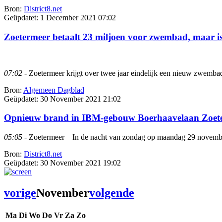
Bron:
District8.net
Geüpdatet:
1 December 2021 07:02
Zoetermeer betaalt 23 miljoen voor zwembad, maar is
07:02
- Zoetermeer krijgt over twee jaar eindelijk een nieuw zwembad, 
Bron:
Algemeen Dagblad
Geüpdatet:
30 November 2021 21:02
Opnieuw brand in IBM-gebouw Boerhaavelaan Zoet
05:05
- Zoetermeer – In de nacht van zondag op maandag 29 novembe
Bron:
District8.net
Geüpdatet:
30 November 2021 19:02
vorige
November
volgende
Ma
Di
Wo
Do
Vr
Za
Zo