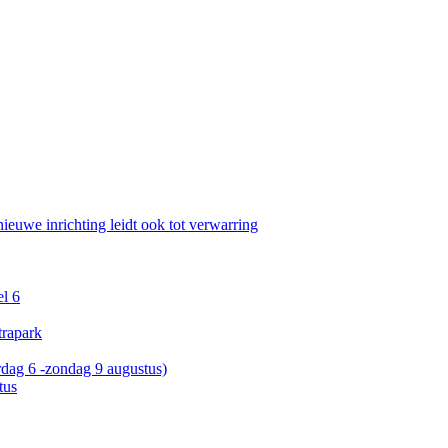
nieuwe inrichting leidt ook tot verwarring
el 6
trapark
rdag 6 -zondag 9 augustus)
tus