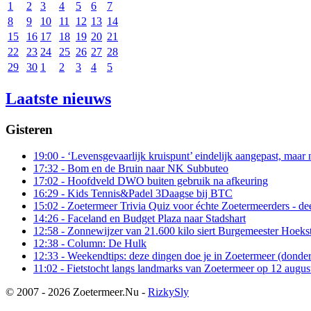
1
2
3
4
5
6
7
8
9
10
11
12
13
14
15
16
17
18
19
20
21
22
23
24
25
26
27
28
29
30
1
2
3
4
5
Laatste nieuws
Gisteren
19:00
- ‘Levensgevaarlijk kruispunt’ eindelijk aangepast, maar 
17:32
- Bom en de Bruin naar NK Subbuteo
17:02
- Hoofdveld DWO buiten gebruik na afkeuring
16:29
- Kids Tennis&Padel 3Daagse bij BTC
15:02
- Zoetermeer Trivia Quiz voor échte Zoetermeerders - de
14:26
- Faceland en Budget Plaza naar Stadshart
12:58
- Zonnewijzer van 21.600 kilo siert Burgemeester Hoeks
12:38
- Column: De Hulk
12:33
- Weekendtips: deze dingen doe je in Zoetermeer (donde
11:02
- Fietstocht langs landmarks van Zoetermeer op 12 augus
© 2007 - 2026 Zoetermeer.Nu -
RizkySly