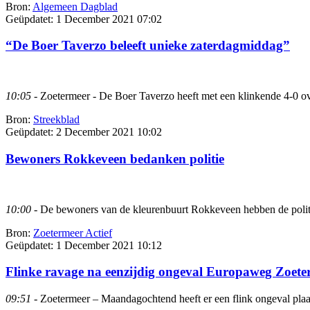
Bron:
Algemeen Dagblad
Geüpdatet:
1 December 2021 07:02
“De Boer Taverzo beleeft unieke zaterdagmiddag”
10:05
- Zoetermeer - De Boer Taverzo heeft met een klinkende 4-0 ov
Bron:
Streekblad
Geüpdatet:
2 December 2021 10:02
Bewoners Rokkeveen bedanken politie
10:00
- De bewoners van de kleurenbuurt Rokkeveen hebben de politie
Bron:
Zoetermeer Actief
Geüpdatet:
1 December 2021 10:12
Flinke ravage na eenzijdig ongeval Europaweg Zoete
09:51
- Zoetermeer – Maandagochtend heeft er een flink ongeval pla