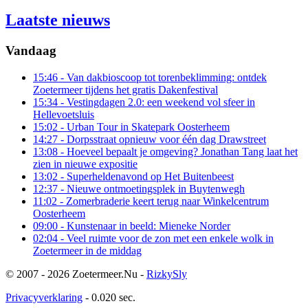
Laatste nieuws
Vandaag
15:46
- Van dakbioscoop tot torenbeklimming: ontdek
Zoetermeer tijdens het gratis Dakenfestival
15:34
- Vestingdagen 2.0: een weekend vol sfeer in
Hellevoetsluis
15:02
- Urban Tour in Skatepark Oosterheem
14:27
- Dorpsstraat opnieuw voor één dag Drawstreet
13:08
- Hoeveel bepaalt je omgeving? Jonathan Tang laat het
zien in nieuwe expositie
13:02
- Superheldenavond op Het Buitenbeest
12:37
- Nieuwe ontmoetingsplek in Buytenwegh
11:02
- Zomerbraderie keert terug naar Winkelcentrum
Oosterheem
09:00
- Kunstenaar in beeld: Mieneke Norder
02:04
- Veel ruimte voor de zon met een enkele wolk in
Zoetermeer in de middag
© 2007 - 2026 Zoetermeer.Nu -
RizkySly
Privacyverklaring
- 0.020 sec.