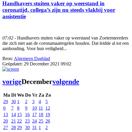
Handhavers stuiten vaker op weerstand in
coronatijd, collega’s zijn nu steeds vlakbij voor
assistentie
07:02
- Handhavers stuiten vaker op weerstand van Zoetermeerders
die zich niet aan de coronamaatregelen houden. Dat leidde al tot een
aanhouding. Voor hun veiligheid...
Bron:
Algemeen Dagblad
Geüpdatet:
29 December 2021 09:02
vorige
December
volgende
Ma
Di
Wo
Do
Vr
Za
Zo
29
30
1
2
3
4
5
6
7
8
9
10
11
12
13
14
15
16
17
18
19
20
21
22
23
24
25
26
27
28
29
30
31
1
2