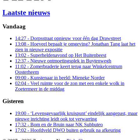
Laatste nieuws
Vandaag
14:27
- Dorpsstraat opnieuw voor één dag Drawstreet
13:08
- Hoeveel bepaalt je omgeving? Jonathan Tang laat het
zien in nieuwe expositie
13:02
- Superheldenavond op Het Buitenbeest
12:37
- Nieuwe ontmoetingsplek in Buytenwegh
11:02
- Zomerbraderie keert terug naar Winkelcentrum
Oosterheem
09:00
- Kunstenaar in beeld: Mieneke Norder
02:04
- Veel ruimte voor de zon met een enkele wolk in
Zoetermeer in de middag
Gisteren
19:00
- ‘Levensgevaarlijk kruispunt’ eindelijk aangepast, maar
nieuwe inrichting leidt ook tot verwarring
17:32
- Bom en de Bruin naar NK Subbuteo
17:02
- Hoofdveld DWO buiten gebruik na afkeuring