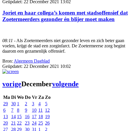
Geüpdatet:
22 December 2021 13:02
Joriet en haar collega’s komen met stadsoffensief dat
Zoetermeerders gezonder én blijer moet maken
08:11
- Als Zoetermeerders niet gezonder leven en zich beter gaan
voelen, krijgt de stad een zorginfarct. De Zoetermeerse zorg begint
daarom een gezamenlijk offensief.
Bron:
Algemeen Dagblad
Geüpdatet:
22 December 2021 10:02
vorige
December
volgende
Ma
Di
Wo
Do
Vr
Za
Zo
29
30
1
2
3
4
5
6
7
8
9
10
11
12
13
14
15
16
17
18
19
20
21
22
23
24
25
26
27
28
29
30
31
1
2