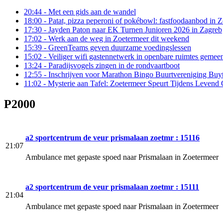
20:44
- Met een gids aan de wandel
18:00
- Patat, pizza peperoni of pokébowl: fastfoodaanbod in Zo
17:30
- Jayden Paton naar EK Turnen Junioren 2026 in Zagreb
17:02
- Werk aan de weg in Zoetermeer dit weekend
15:39
- GreenTeams geven duurzame voedingslessen
15:02
- Veiliger wifi gastennetwerk in openbare ruimtes gemee
13:24
- Paradijsvogels zingen in de rondvaartboot
12:55
- Inschrijven voor Marathon Bingo Buurtvereniging Buy
11:02
- Mysterie aan Tafel: Zoetermeer Speurt Tijdens Levend
P2000
a2 sportcentrum de veur prismalaan zoetmr : 15116
21:07
Ambulance met gepaste spoed naar Prismalaan in Zoetermeer
a2 sportcentrum de veur prismalaan zoetmr : 15111
21:04
Ambulance met gepaste spoed naar Prismalaan in Zoetermeer