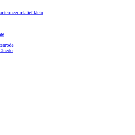
etermeer relatief klein
nte
tenrode
 Cluedo