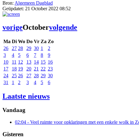
Bron:
Algemeen Dagblad
Geüpdatet:
21 October 2022 08:52
vorige
October
volgende
Ma
Di
Wo
Do
Vr
Za
Zo
26
27
28
29
30
1
2
3
4
5
6
7
8
9
10
11
12
13
14
15
16
17
18
19
20
21
22
23
24
25
26
27
28
29
30
31
1
2
3
4
5
6
Laatste nieuws
Vandaag
02:04
- Veel ruimte voor opklaringen met een enkele wolk in Z
Gisteren