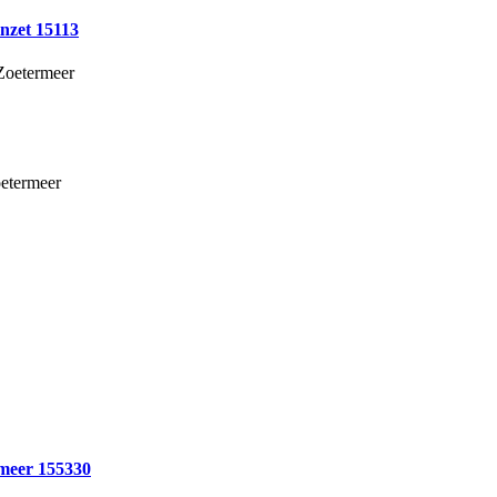
inzet 15113
Zoetermeer
etermeer
ermeer 155330