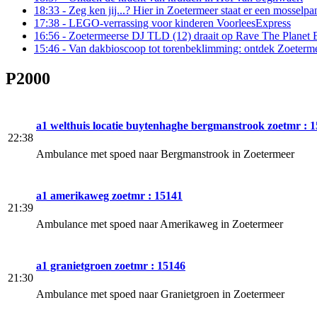
18:33
- Zeg ken jij...? Hier in Zoetermeer staat er een mosselp
17:38
- LEGO-verrassing voor kinderen VoorleesExpress
16:56
- Zoetermeerse DJ TLD (12) draait op Rave The Planet B
15:46
- Van dakbioscoop tot torenbeklimming: ontdek Zoetermeer
P2000
a1 welthuis locatie buytenhaghe bergmanstrook zoetmr : 
22:38
Ambulance met spoed naar Bergmanstrook in Zoetermeer
a1 amerikaweg zoetmr : 15141
21:39
Ambulance met spoed naar Amerikaweg in Zoetermeer
a1 granietgroen zoetmr : 15146
21:30
Ambulance met spoed naar Granietgroen in Zoetermeer