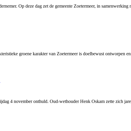
dernemer. Op deze dag zet de gemeente Zoetermeer, in samenwerking m
eristieke groene karakter van Zoetermeer is doelbewust ontworpen en i
d
dag 4 november onthuld. Oud-wethouder Henk Oskam zette zich jarenla