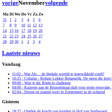
vorige
November
volgende
Ma
Di
Wo
Do
Vr
Za
Zo
31
1
2
3
4
5
6
7
8
9
10
11
12
13
14
15
16
17
18
19
20
21
22
23
24
25
26
27
28
29
30
1
2
3
4
Laatste nieuws
Vandaag
11:02
- Wat Als… de digitale wereld te ingewikkeld voelt?
10:25
- Column - Religie Lekker Belangrijk: De steen die leert 
09:00
- Wist je dit: Right to challenge
04:00
- Kazerne aan de Brusselstraat sluit voor grote renovatie
02:04
- Droog en zonnig weer in Zoetermeer in de ochtend
Gisteren
18:37
- Ontdek de kracht van kruiden in Hof van Seghwaert