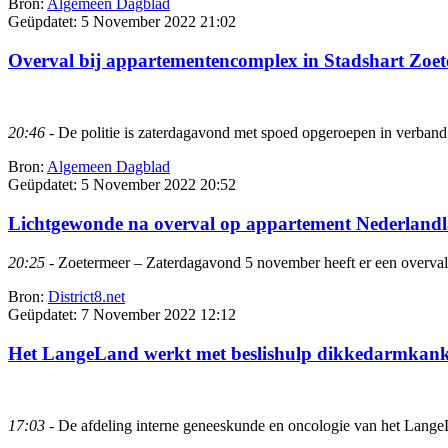
Bron:
Algemeen Dagblad
Geüpdatet:
5 November 2022 21:02
Overval bij appartementencomplex in Stadshart Zoe
20:46
- De politie is zaterdagavond met spoed opgeroepen in verband 
Bron:
Algemeen Dagblad
Geüpdatet:
5 November 2022 20:52
Lichtgewonde na overval op appartement Nederland
20:25
- Zoetermeer – Zaterdagavond 5 november heeft er een overval
Bron:
District8.net
Geüpdatet:
7 November 2022 12:12
Het LangeLand werkt met beslishulp dikkedarmkan
17:03
- De afdeling interne geneeskunde en oncologie van het LangeL