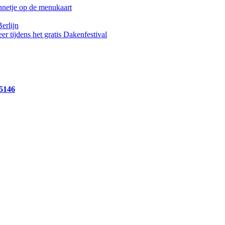
annetje op de menukaart
erlijn
 tijdens het gratis Dakenfestival
15146