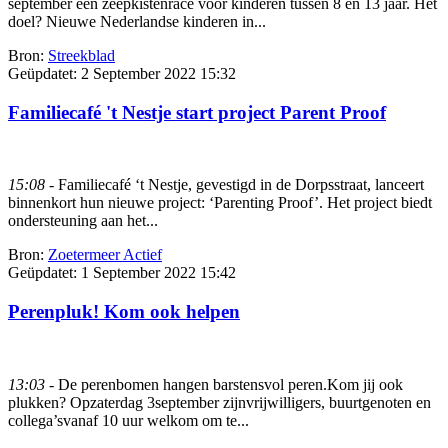
september een zeepkistenrace voor kinderen tussen 8 en 13 jaar. Het
doel? Nieuwe Nederlandse kinderen in...
Bron:
Streekblad
Geüpdatet:
2 September 2022 15:32
Familiecafé 't Nestje start project Parent Proof
15:08
- Familiecafé ‘t Nestje, gevestigd in de Dorpsstraat, lanceert
binnenkort hun nieuwe project: ‘Parenting Proof’. Het project biedt
ondersteuning aan het...
Bron:
Zoetermeer Actief
Geüpdatet:
1 September 2022 15:42
Perenpluk! Kom ook helpen
13:03
- De perenbomen hangen barstensvol peren.Kom jij ook
plukken? Opzaterdag 3september zijnvrijwilligers, buurtgenoten en
collega’svanaf 10 uur welkom om te...