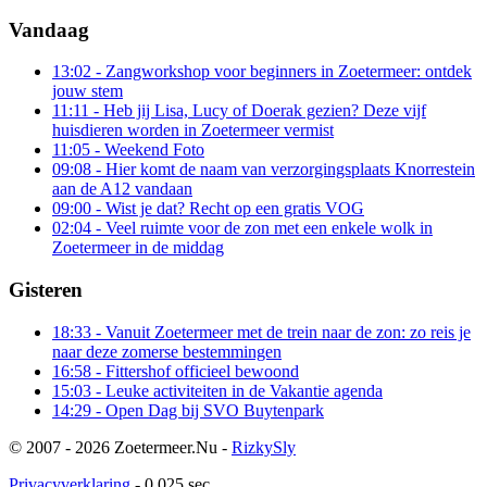
Vandaag
13:02
- Zangworkshop voor beginners in Zoetermeer: ontdek
jouw stem
11:11
- Heb jij Lisa, Lucy of Doerak gezien? Deze vijf
huisdieren worden in Zoetermeer vermist
11:05
- Weekend Foto
09:08
- Hier komt de naam van verzorgingsplaats Knorrestein
aan de A12 vandaan
09:00
- Wist je dat? Recht op een gratis VOG
02:04
- Veel ruimte voor de zon met een enkele wolk in
Zoetermeer in de middag
Gisteren
18:33
- Vanuit Zoetermeer met de trein naar de zon: zo reis je
naar deze zomerse bestemmingen
16:58
- Fittershof officieel bewoond
15:03
- Leuke activiteiten in de Vakantie agenda
14:29
- Open Dag bij SVO Buytenpark
© 2007 - 2026 Zoetermeer.Nu -
RizkySly
Privacyverklaring
- 0.025 sec.