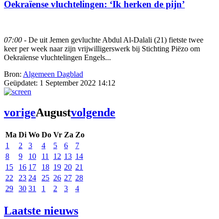
Oekraïense vluchtelingen: ‘Ik herken de pijn’
07:00
- De uit Jemen gevluchte Abdul Al-Dalali (21) fietste twee
keer per week naar zijn vrijwilligerswerk bij Stichting Piëzo om
Oekraïense vluchtelingen Engels...
Bron:
Algemeen Dagblad
Geüpdatet:
1 September 2022 14:12
vorige
August
volgende
Ma
Di
Wo
Do
Vr
Za
Zo
1
2
3
4
5
6
7
8
9
10
11
12
13
14
15
16
17
18
19
20
21
22
23
24
25
26
27
28
29
30
31
1
2
3
4
Laatste nieuws