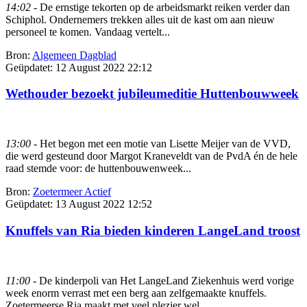
14:02
- De ernstige tekorten op de arbeidsmarkt reiken verder dan
Schiphol. Ondernemers trekken alles uit de kast om aan nieuw
personeel te komen. Vandaag vertelt...
Bron:
Algemeen Dagblad
Geüpdatet:
12 August 2022 22:12
Wethouder bezoekt jubileumeditie Huttenbouwweek
13:00
- Het begon met een motie van Lisette Meijer van de VVD,
die werd gesteund door Margot Kraneveldt van de PvdA én de hele
raad stemde voor: de huttenbouwenweek...
Bron:
Zoetermeer Actief
Geüpdatet:
13 August 2022 12:52
Knuffels van Ria bieden kinderen LangeLand troost
11:00
- De kinderpoli van Het LangeLand Ziekenhuis werd vorige
week enorm verrast met een berg aan zelfgemaakte knuffels.
Zoetermeerse Ria maakt met veel plezier wel...