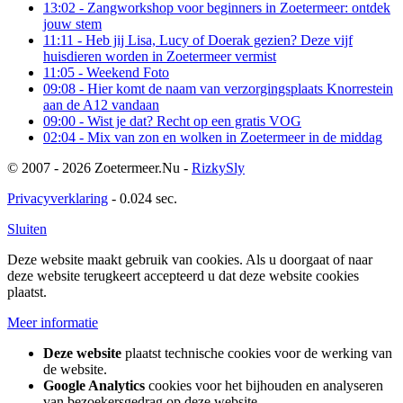
13:02
- Zangworkshop voor beginners in Zoetermeer: ontdek
jouw stem
11:11
- Heb jij Lisa, Lucy of Doerak gezien? Deze vijf
huisdieren worden in Zoetermeer vermist
11:05
- Weekend Foto
09:08
- Hier komt de naam van verzorgingsplaats Knorrestein
aan de A12 vandaan
09:00
- Wist je dat? Recht op een gratis VOG
02:04
- Mix van zon en wolken in Zoetermeer in de middag
© 2007 - 2026 Zoetermeer.Nu -
RizkySly
Privacyverklaring
- 0.024 sec.
Sluiten
Deze website maakt gebruik van cookies. Als u doorgaat of naar
deze website terugkeert accepteerd u dat deze website cookies
plaatst.
Meer informatie
Deze website
plaatst technische cookies voor de werking van
de website.
Google Analytics
cookies voor het bijhouden en analyseren
van bezoekersgedrag op deze website.