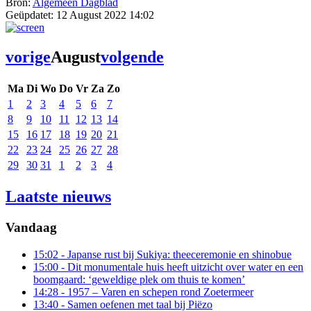
Bron:
Algemeen Dagblad
Geüpdatet:
12 August 2022 14:02
vorige
August
volgende
Ma
Di
Wo
Do
Vr
Za
Zo
1
2
3
4
5
6
7
8
9
10
11
12
13
14
15
16
17
18
19
20
21
22
23
24
25
26
27
28
29
30
31
1
2
3
4
Laatste nieuws
Vandaag
15:02
- Japanse rust bij Sukiya: theeceremonie en shinobue
15:00
- Dit monumentale huis heeft uitzicht over water en een
boomgaard: ‘geweldige plek om thuis te komen’
14:28
- 1957 – Varen en schepen rond Zoetermeer
13:40
- Samen oefenen met taal bij Piëzo