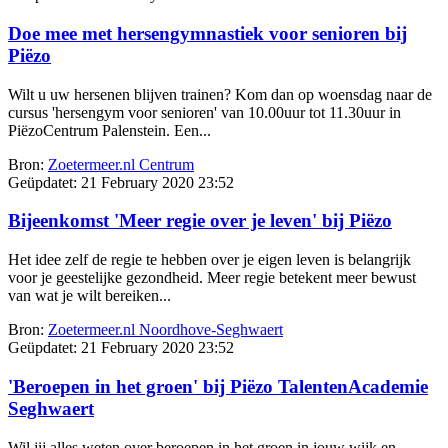
Doe mee met hersengymnastiek voor senioren bij
Piëzo
Wilt u uw hersenen blijven trainen? Kom dan op woensdag naar de
cursus 'hersengym voor senioren' van 10.00uur tot 11.30uur in
PiëzoCentrum Palenstein. Een...
Bron:
Zoetermeer.nl Centrum
Geüpdatet:
21 February 2020 23:52
Bijeenkomst 'Meer regie over je leven' bij Piëzo
Het idee zelf de regie te hebben over je eigen leven is belangrijk
voor je geestelijke gezondheid. Meer regie betekent meer bewust
van wat je wilt bereiken...
Bron:
Zoetermeer.nl Noordhove-Seghwaert
Geüpdatet:
21 February 2020 23:52
'Beroepen in het groen' bij Piëzo TalentenAcademie
Seghwaert
Wil jij alles weten over beroepen in het groen in jouw wijk en