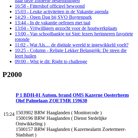
naar deze zomerse bestemmingen
16:58
- Fittershof officieel bewoond
15:03
- Leuke activiteiten in de Vakantie agenda
14:29
- Open Dag bij SVO Buytenpark
13:44
- In de vakantie oefenen met taal
13:04
- Vrijwilligers gezocht voor de houtwerkplaats
13:00
- Van schoolbankje tot Sint: lezers herinneren favoriete
rotonde
11:02
- Wat Als… de digitale wereld te ingewikkeld voelt?
10:25
- Column - Religie Lekker Belangrijk: De steen die
leert huilen
09:00
- Wist je dit: Right to challenge
P2000
P 1 BDH-01 Autom. brand OMS Kazerne Oosterheem
Olof Palmelaan ZOETMR 159630
1503902 BRW Haaglanden ( Monitorcode )
15:24
1500196 BRW Haaglanden ( Dienst Stedelijke
Ontwikkeling )
1500157 BRW Haaglanden ( Kazernealarm Zoetermeer-
Stadshart )