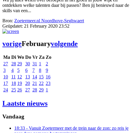
ontdekken welke talenten daar bij passen? Ben jij benieuwd naar de
skills van een...
Bron:
Zoetermeer.nl Noordhove-Seghwaert
Geüpdatet:
21 February 2020 23:52
vorige
February
volgende
Ma
Di
Wo
Do
Vr
Za
Zo
27
28
29
30
31
1
2
3
4
5
6
7
8
9
10
11
12
13
14
15
16
17
18
19
20
21
22
23
24
25
26
27
28
29
1
Laatste nieuws
Vandaag
18:33
- Vanuit Zoetermeer met de trein naar de zon: zo reis je