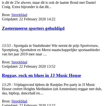
is dit de 25e alweer, maar dit is ook de laatste Bond met Daniel
Craig. Extra bijzonder is dat dit...
Bron:
Streekblad
Geüpdatet:
22 February 2020 14:22
Zoetermeerse sporters gehuldigd
13:53
- Sportgala in Stadstheater Wie neemt de prijs Sportvrouw,
Sportploeg, Sporttalent en Meest maatschappelijke sportaanbieder
van het jaar 2019 mee naar ....
Bron:
Streekblad
Geüpdatet:
22 February 2020 13:52
Reggae, rock en blues in JJ Music House
13:29
- Vrijdagavond tijdens de Rastplas Pre-party in JJ Music
House creëert Heights Meditation (uit Amsterdam) reggae met dub,
ska, hiphop, dancehall en....
Bron:
Streekblad
Geüpdatet:
22 February 2020 13:22