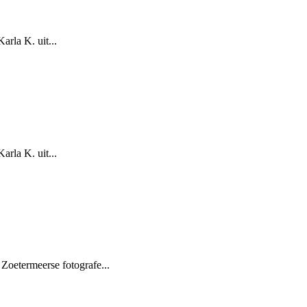
arla K. uit...
arla K. uit...
Zoetermeerse fotografe...