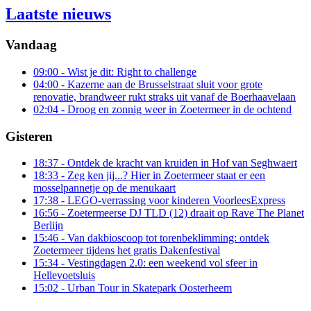
Laatste nieuws
Vandaag
09:00
- Wist je dit: Right to challenge
04:00
- Kazerne aan de Brusselstraat sluit voor grote
renovatie, brandweer rukt straks uit vanaf de Boerhaavelaan
02:04
- Droog en zonnig weer in Zoetermeer in de ochtend
Gisteren
18:37
- Ontdek de kracht van kruiden in Hof van Seghwaert
18:33
- Zeg ken jij...? Hier in Zoetermeer staat er een
mosselpannetje op de menukaart
17:38
- LEGO-verrassing voor kinderen VoorleesExpress
16:56
- Zoetermeerse DJ TLD (12) draait op Rave The Planet
Berlijn
15:46
- Van dakbioscoop tot torenbeklimming: ontdek
Zoetermeer tijdens het gratis Dakenfestival
15:34
- Vestingdagen 2.0: een weekend vol sfeer in
Hellevoetsluis
15:02
- Urban Tour in Skatepark Oosterheem