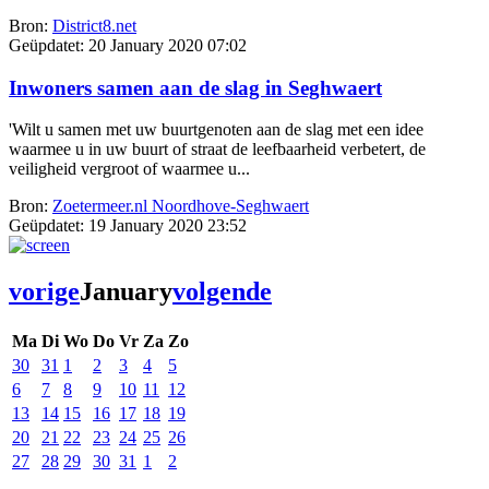
Bron:
District8.net
Geüpdatet:
20 January 2020 07:02
Inwoners samen aan de slag in Seghwaert
'Wilt u samen met uw buurtgenoten aan de slag met een idee
waarmee u in uw buurt of straat de leefbaarheid verbetert, de
veiligheid vergroot of waarmee u...
Bron:
Zoetermeer.nl Noordhove-Seghwaert
Geüpdatet:
19 January 2020 23:52
vorige
January
volgende
Ma
Di
Wo
Do
Vr
Za
Zo
30
31
1
2
3
4
5
6
7
8
9
10
11
12
13
14
15
16
17
18
19
20
21
22
23
24
25
26
27
28
29
30
31
1
2