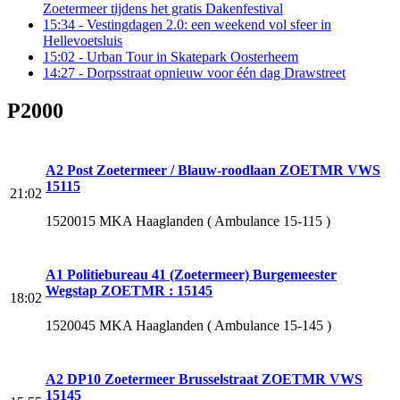
Zoetermeer tijdens het gratis Dakenfestival
15:34
- Vestingdagen 2.0: een weekend vol sfeer in
Hellevoetsluis
15:02
- Urban Tour in Skatepark Oosterheem
14:27
- Dorpsstraat opnieuw voor één dag Drawstreet
P2000
A2 Post Zoetermeer / Blauw-roodlaan ZOETMR VWS
15115
21:02
1520015 MKA Haaglanden ( Ambulance 15-115 )
A1 Politiebureau 41 (Zoetermeer) Burgemeester
Wegstap ZOETMR : 15145
18:02
1520045 MKA Haaglanden ( Ambulance 15-145 )
A2 DP10 Zoetermeer Brusselstraat ZOETMR VWS
15145