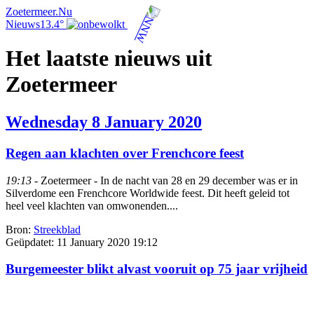
Zoetermeer.Nu
Nieuws
13.4°
Het laatste nieuws uit
Zoetermeer
Wednesday 8 January 2020
Regen aan klachten over Frenchcore feest
19:13
- Zoetermeer - In de nacht van 28 en 29 december was er in
Silverdome een Frenchcore Worldwide feest. Dit heeft geleid tot
heel veel klachten van omwonenden....
Bron:
Streekblad
Geüpdatet:
11 January 2020 19:12
Burgemeester blikt alvast vooruit op 75 jaar vrijheid