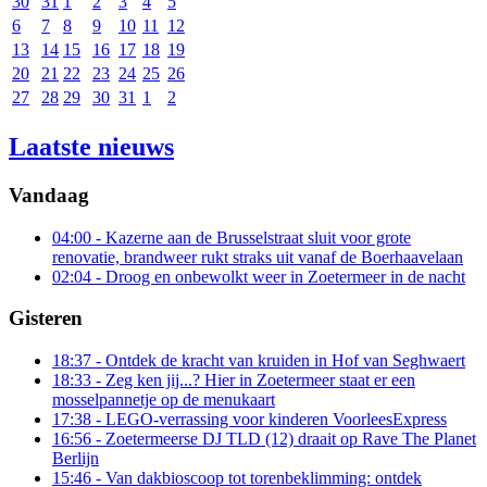
30
31
1
2
3
4
5
6
7
8
9
10
11
12
13
14
15
16
17
18
19
20
21
22
23
24
25
26
27
28
29
30
31
1
2
Laatste nieuws
Vandaag
04:00
- Kazerne aan de Brusselstraat sluit voor grote
renovatie, brandweer rukt straks uit vanaf de Boerhaavelaan
02:04
- Droog en onbewolkt weer in Zoetermeer in de nacht
Gisteren
18:37
- Ontdek de kracht van kruiden in Hof van Seghwaert
18:33
- Zeg ken jij...? Hier in Zoetermeer staat er een
mosselpannetje op de menukaart
17:38
- LEGO-verrassing voor kinderen VoorleesExpress
16:56
- Zoetermeerse DJ TLD (12) draait op Rave The Planet
Berlijn
15:46
- Van dakbioscoop tot torenbeklimming: ontdek