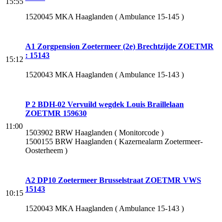
15:55
1520045 MKA Haaglanden ( Ambulance 15-145 )
A1 Zorgpension Zoetermeer (2e) Brechtzijde ZOETMR
: 15143
15:12
1520043 MKA Haaglanden ( Ambulance 15-143 )
P 2 BDH-02 Vervuild wegdek Louis Braillelaan
ZOETMR 159630
11:00
1503902 BRW Haaglanden ( Monitorcode )
1500155 BRW Haaglanden ( Kazernealarm Zoetermeer-
Oosterheem )
A2 DP10 Zoetermeer Brusselstraat ZOETMR VWS
15143
10:15
1520043 MKA Haaglanden ( Ambulance 15-143 )