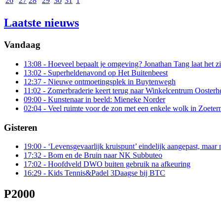
26
27
28
29
30
31
1
Laatste nieuws
Vandaag
13:08
- Hoeveel bepaalt je omgeving? Jonathan Tang laat het zi
13:02
- Superheldenavond op Het Buitenbeest
12:37
- Nieuwe ontmoetingsplek in Buytenwegh
11:02
- Zomerbraderie keert terug naar Winkelcentrum Ooster
09:00
- Kunstenaar in beeld: Mieneke Norder
02:04
- Veel ruimte voor de zon met een enkele wolk in Zoeter
Gisteren
19:00
- ‘Levensgevaarlijk kruispunt’ eindelijk aangepast, maar 
17:32
- Bom en de Bruin naar NK Subbuteo
17:02
- Hoofdveld DWO buiten gebruik na afkeuring
16:29
- Kids Tennis&Padel 3Daagse bij BTC
P2000