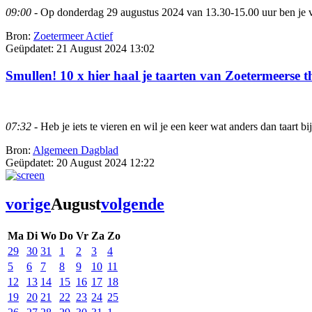
09:00
- Op donderdag 29 augustus 2024 van 13.30-15.00 uur ben je v
Bron:
Zoetermeer Actief
Geüpdatet:
21 August 2024 13:02
Smullen! 10 x hier haal je taarten van Zoetermeerse 
07:32
- Heb je iets te vieren en wil je een keer wat anders dan taart bi
Bron:
Algemeen Dagblad
Geüpdatet:
20 August 2024 12:22
vorige
August
volgende
Ma
Di
Wo
Do
Vr
Za
Zo
29
30
31
1
2
3
4
5
6
7
8
9
10
11
12
13
14
15
16
17
18
19
20
21
22
23
24
25