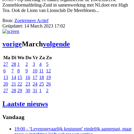
Zonnebloemafdeling-Zuid in samenwerking met NLdoet een High
Tea. Ook de Lions van Lionsclub De Meerbloem...
Bron:
Zoetermeer Actief
Geüpdatet:
14 March 2023 17:02
vorige
March
volgende
Ma
Di
Wo
Do
Vr
Za
Zo
27
28
1
2
3
4
5
6
7
8
9
10
11
12
13
14
15
16
17
18
19
20
21
22
23
24
25
26
27
28
29
30
31
1
2
Laatste nieuws
Vandaag
19:00
- ‘Levensgevaarlijk kruispunt’ eindelijk aangepast, maar