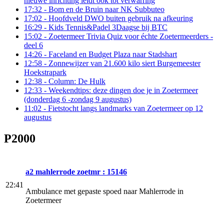
nieuwe inrichting leidt ook tot verwarring
17:32
- Bom en de Bruin naar NK Subbuteo
17:02
- Hoofdveld DWO buiten gebruik na afkeuring
16:29
- Kids Tennis&Padel 3Daagse bij BTC
15:02
- Zoetermeer Trivia Quiz voor échte Zoetermeerders -
deel 6
14:26
- Faceland en Budget Plaza naar Stadshart
12:58
- Zonnewijzer van 21.600 kilo siert Burgemeester
Hoekstrapark
12:38
- Column: De Hulk
12:33
- Weekendtips: deze dingen doe je in Zoetermeer
(donderdag 6 -zondag 9 augustus)
11:02
- Fietstocht langs landmarks van Zoetermeer op 12
augustus
P2000
a2 mahlerrode zoetmr : 15146
22:41
Ambulance met gepaste spoed naar Mahlerrode in
Zoetermeer