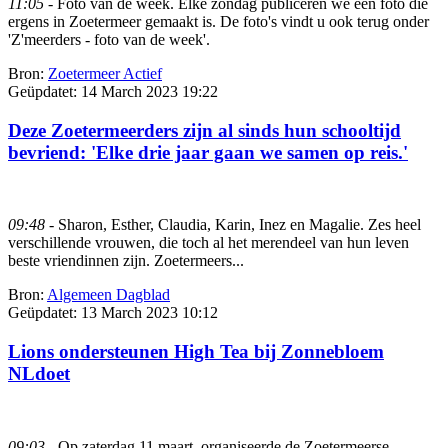
11:05
- Foto van de week. Elke zondag publiceren we een foto die
ergens in Zoetermeer gemaakt is. De foto's vindt u ook terug onder
'Z'meerders - foto van de week'.
Bron:
Zoetermeer Actief
Geüpdatet:
14 March 2023 19:22
Deze Zoetermeerders zijn al sinds hun schooltijd
bevriend: 'Elke drie jaar gaan we samen op reis.'
09:48
- Sharon, Esther, Claudia, Karin, Inez en Magalie. Zes heel
verschillende vrouwen, die toch al het merendeel van hun leven
beste vriendinnen zijn. Zoetermeers...
Bron:
Algemeen Dagblad
Geüpdatet:
13 March 2023 10:12
Lions ondersteunen High Tea bij Zonnebloem
NLdoet
09:03
- Op zaterdag 11 maart, organiseerde de Zoetermeerse