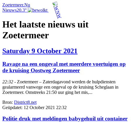
Zoetermeer.Nu
Nieuws
20.3°
Het laatste nieuws uit
Zoetermeer
Saturday 9 October 2021
Ravage na een ongeval met meerdere voertuigen op
de kruising Oostweg Zoetermeer
22:32
- Zoetermeer – Zaterdagavond werden de hulpdiensten
gealarmeerd vanwege een ongeval op de kruising Scheglaan in
Zoetermeer. Omstreeks 21:50 uur ging het mis,...
Bron:
District8.net
Geüpdatet:
12 October 2021 22:32
Politie druk met meldingen babygehuil uit container