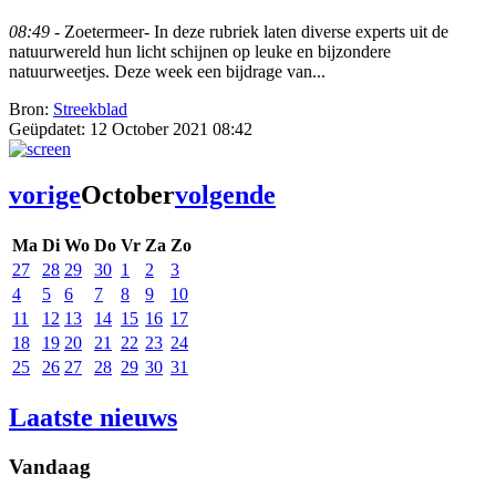
08:49
- Zoetermeer- In deze rubriek laten diverse experts uit de
natuurwereld hun licht schijnen op leuke en bijzondere
natuurweetjes. Deze week een bijdrage van...
Bron:
Streekblad
Geüpdatet:
12 October 2021 08:42
vorige
October
volgende
Ma
Di
Wo
Do
Vr
Za
Zo
27
28
29
30
1
2
3
4
5
6
7
8
9
10
11
12
13
14
15
16
17
18
19
20
21
22
23
24
25
26
27
28
29
30
31
Laatste nieuws
Vandaag