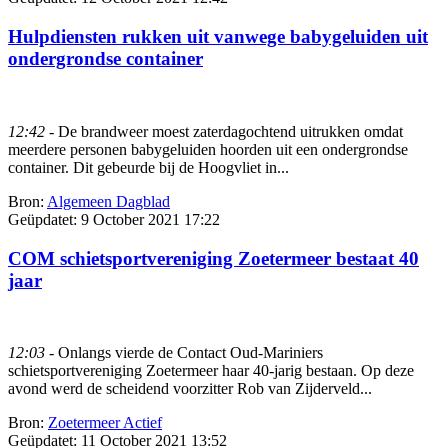
Hulpdiensten rukken uit vanwege babygeluiden uit
ondergrondse container
12:42
- De brandweer moest zaterdagochtend uitrukken omdat
meerdere personen babygeluiden hoorden uit een ondergrondse
container. Dit gebeurde bij de Hoogvliet in...
Bron:
Algemeen Dagblad
Geüpdatet:
9 October 2021 17:22
COM schietsportvereniging Zoetermeer bestaat 40
jaar
12:03
- Onlangs vierde de Contact Oud-Mariniers
schietsportvereniging Zoetermeer haar 40-jarig bestaan. Op deze
avond werd de scheidend voorzitter Rob van Zijderveld...
Bron:
Zoetermeer Actief
Geüpdatet:
11 October 2021 13:52