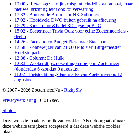
19:00
- ‘Levensgevaarlijk kruispunt’ eindelijk aangepast, maar
nieuwe inrichting leidt ook tot verwarring
17:32
- Bom en de Bruin naar NK Subbuteo
17:02
- Hoofdveld DWO buiten gebruik na afkeuring
16:29
- Kids Tennis&Padel 3Daagse bij BTC
15:02
- Zoetermeer Trivia Quiz voor échte Zoetermeerders -
deel 6
14:26
- Faceland en Budget Plaza naar Stadshart
12:58
- Zonnewijzer van 21.600 kilo siert Burgemeester
Hoekstrapark
12:38
- Column: De Hulk
12:33
- Weekendtips: deze dingen doe je in Zoetermeer
(donderdag 6 -zondag 9 augustus)
11:02
- Fietstocht langs landmarks van Zoetermeer op 12
augustus
© 2007 - 2026 Zoetermeer.Nu -
RizkySly
Privacyverklaring
- 0.015 sec.
Sluiten
Deze website maakt gebruik van cookies. Als u doorgaat of naar
deze website terugkeert accepteerd u dat deze website cookies
plaatst.