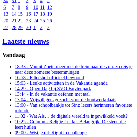
30
31
1
2
3
4
5
6
7
8
9
10
11
12
13
14
15
16
17
18
19
20
21
22
23
24
25
26
27
28
29
30
1
2
3
Laatste nieuws
Vandaag
18:33
- Vanuit Zoetermeer met de trein naar de zon: zo reis je
naar deze zomerse bestemmingen
16:58
- Fittershof officieel bewoond
15:03
- Leuke activiteiten in de Vakantie agenda
14:29
- Open Dag bij SVO Buytenpark
13:44
- In de vakantie oefenen met taal
13:04
- Vrijwilligers gezocht voor de houtwerkplaats
13:00
- Van schoolbankje tot Sint: lezers herinneren favoriete
rotonde
11:02
- Wat Als… de digitale wereld te ingewikkeld voelt?
10:25
- Column - Religie Lekker Belangrijk: De steen die
leert huilen
09:00
- Wist je dit: Right to challenge