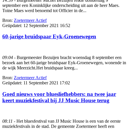
14:59
- Burgemeester Michel Bezuijen reikte donderdag 9
september een Koninklijke onderscheiding uit aan de heer Maes.
Toine Maes werd benoemd tot Officier in de...
Bron:
Zoetermeer Actief
Geüpdatet:
12 September 2021 16:52
60-jarige bruidspaar Eyk-Groenewegen
09:04
- Burgemeester Bezuijen bracht woensdag 8 september een
bezoek aan het 60-jarige bruidspaar Eyk-Groenewegen, wonende in
de wijk Meerzicht.Het bruidspaar kreeg...
Bron:
Zoetermeer Actief
Geüpdatet:
11 September 2021 17:02
Goed nieuws voor bluesliefhebbers: na twee jaar
keert muziekfestival bij JJ Music House terug
08:11
- Het bluesfestival van JJ Music House is een van de eerste
muziekfestivals in de stad. De gemeente Zoetermeer heeft een