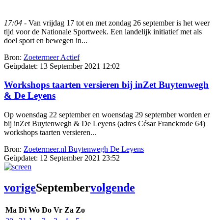
17:04
- Van vrijdag 17 tot en met zondag 26 september is het weer
tijd voor de Nationale Sportweek. Een landelijk initiatief met als
doel sport en bewegen in...
Bron:
Zoetermeer Actief
Geüpdatet:
13 September 2021 12:02
Workshops taarten versieren bij inZet Buytenwegh
& De Leyens
Op woensdag 22 september en woensdag 29 september worden er
bij inZet Buytenwegh & De Leyens (adres César Franckrode 64)
workshops taarten versieren...
Bron:
Zoetermeer.nl Buytenwegh De Leyens
Geüpdatet:
12 September 2021 23:52
vorige
September
volgende
Ma
Di
Wo
Do
Vr
Za
Zo