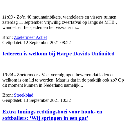
11:03
- Zo’n 40 mountainbikers, wandelaars en vissers ruimen
zaterdag 11 september vrijwillig zwerfafval op langs de MTB-,
wandel- en fietspaden en het viswater in...
Bron:
Zoetermeer Actief
Geüpdatet:
12 September 2021 08:52
Iedereen is welkom bij Harpe Davids Unlimited
10:34
- Zoetermeer - Veel verenigingen beweren dat iedereen
welkom is om lid te worden. Maar is dat in de praktijk ook zo? Op
dit moment kunnen in Nederland namelijk...
Bron:
Streekblad
Geüpdatet:
13 September 2021 10:32
Extra Innings reddingsboei voor honk- en
softballers: ‘Wij springen in een gat’