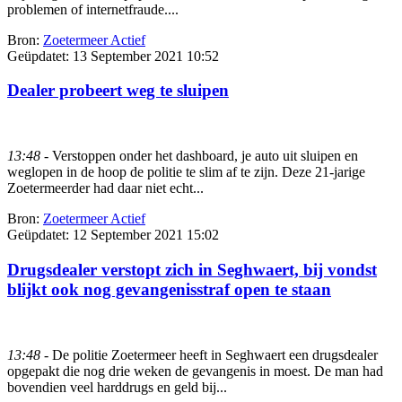
problemen of internetfraude....
Bron:
Zoetermeer Actief
Geüpdatet:
13 September 2021 10:52
Dealer probeert weg te sluipen
13:48
- Verstoppen onder het dashboard, je auto uit sluipen en
weglopen in de hoop de politie te slim af te zijn. Deze 21-jarige
Zoetermeerder had daar niet echt...
Bron:
Zoetermeer Actief
Geüpdatet:
12 September 2021 15:02
Drugsdealer verstopt zich in Seghwaert, bij vondst
blijkt ook nog gevangenisstraf open te staan
13:48
- De politie Zoetermeer heeft in Seghwaert een drugsdealer
opgepakt die nog drie weken de gevangenis in moest. De man had
bovendien veel harddrugs en geld bij...