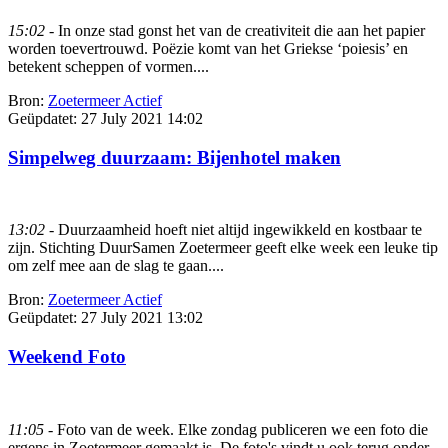
15:02
- In onze stad gonst het van de creativiteit die aan het papier
worden toevertrouwd. Poëzie komt van het Griekse ‘poiesis’ en
betekent scheppen of vormen....
Bron:
Zoetermeer Actief
Geüpdatet:
27 July 2021 14:02
Simpelweg duurzaam: Bijenhotel maken
13:02
- Duurzaamheid hoeft niet altijd ingewikkeld en kostbaar te
zijn. Stichting DuurSamen Zoetermeer geeft elke week een leuke tip
om zelf mee aan de slag te gaan....
Bron:
Zoetermeer Actief
Geüpdatet:
27 July 2021 13:02
Weekend Foto
11:05
- Foto van de week. Elke zondag publiceren we een foto die
ergens in Zoetermeer gemaakt is. De foto's vindt u ook terug onder