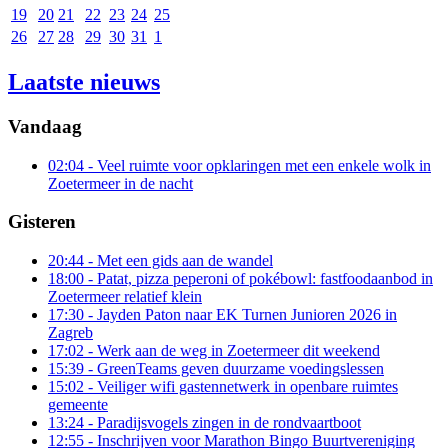
19
20
21
22
23
24
25
26
27
28
29
30
31
1
Laatste nieuws
Vandaag
02:04
- Veel ruimte voor opklaringen met een enkele wolk in
Zoetermeer in de nacht
Gisteren
20:44
- Met een gids aan de wandel
18:00
- Patat, pizza peperoni of pokébowl: fastfoodaanbod in
Zoetermeer relatief klein
17:30
- Jayden Paton naar EK Turnen Junioren 2026 in
Zagreb
17:02
- Werk aan de weg in Zoetermeer dit weekend
15:39
- GreenTeams geven duurzame voedingslessen
15:02
- Veiliger wifi gastennetwerk in openbare ruimtes
gemeente
13:24
- Paradijsvogels zingen in de rondvaartboot
12:55
- Inschrijven voor Marathon Bingo Buurtvereniging