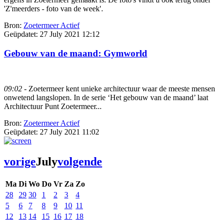
'Z'meerders - foto van de week'.
Bron:
Zoetermeer Actief
Geüpdatet:
27 July 2021 12:12
Gebouw van de maand: Gymworld
09:02
- Zoetermeer kent unieke architectuur waar de meeste mensen
onwetend langslopen. In de serie ‘Het gebouw van de maand’ laat
Architectuur Punt Zoetermeer...
Bron:
Zoetermeer Actief
Geüpdatet:
27 July 2021 11:02
vorige
July
volgende
Ma
Di
Wo
Do
Vr
Za
Zo
28
29
30
1
2
3
4
5
6
7
8
9
10
11
12
13
14
15
16
17
18