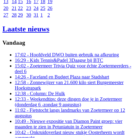
13
14
15
16
17
18
19
20
21
22
23
24
25
26
27
28
29
30
31
1
2
Laatste nieuws
Vandaag
17:02
- Hoofdveld DWO buiten gebruik na afkeuring
16:29
- Kids Tennis&Padel 3Daagse bij BTC
15:02
- Zoetermeer Trivia Quiz voor échte Zoetermeerders -
deel 6
14:26
- Faceland en Budget Plaza naar Stadshart
12:58
- Zonnewijzer van 21.600 kilo siert Burgemeester
Hoekstrapark
12:38
- Column: De Hulk
12:33
- Weekendtips: deze dingen doe je in Zoetermeer
(donderdag 6 -zondag 9 augustus)
11:02
- Fietstocht langs landmarks van Zoetermeer op 12
augustus
10:49
- Nieuwe expositie van Diamon Paint groep: vier
maanden te zien in Petuniatuin in Zoetermeer
10:42
- Onkruidoverlast nieuw stukje Oosterheem wordt
aangepakt