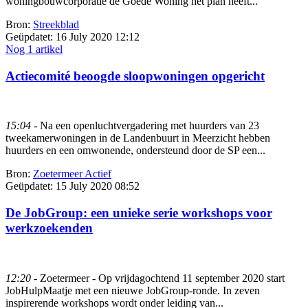
woningbouwcorporatie de Goede Woning het plan heeft...
Bron:
Streekblad
Geüpdatet:
16 July 2020 12:12
Nog 1 artikel
Actiecomité beoogde sloopwoningen opgericht
15:04
- Na een openluchtvergadering met huurders van 23
tweekamerwoningen in de Landenbuurt in Meerzicht hebben
huurders en een omwonende, ondersteund door de SP een...
Bron:
Zoetermeer Actief
Geüpdatet:
15 July 2020 08:52
De JobGroup: een unieke serie workshops voor
werkzoekenden
12:20
- Zoetermeer - Op vrijdagochtend 11 september 2020 start
JobHulpMaatje met een nieuwe JobGroup-ronde. In zeven
inspirerende workshops wordt onder leiding van...