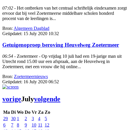
07:02
- Het ontbreken van het centraal schriftelijk eindexamen zorgt
ervoor dat bij veel Zoetermeerse middelbare scholen honderd
procent van de leerlingen is...
Bron:
Algemeen Dagblad
Geüpdatet:
15 July 2020 10:32
Getuigenoproep beroving Heuvelweg Zoetermeer
06:54
- Zoetermeer - Op vrijdag 10 juli had een 19-jarige man uit
Utrecht rond 15.00 uur een afspraak, aan de Heuvelweg in
Zoetermeer, met een vrouw die hij online...
Bron:
Zoetermeernieuws
Geüpdatet:
16 July 2020 06:52
vorige
July
volgende
Ma
Di
Wo
Do
Vr
Za
Zo
29
30
1
2
3
4
5
6
7
8
9
10
11
12