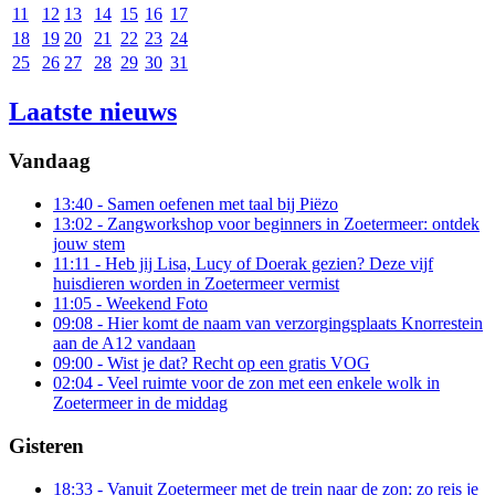
11
12
13
14
15
16
17
18
19
20
21
22
23
24
25
26
27
28
29
30
31
Laatste nieuws
Vandaag
13:40
- Samen oefenen met taal bij Piëzo
13:02
- Zangworkshop voor beginners in Zoetermeer: ontdek
jouw stem
11:11
- Heb jij Lisa, Lucy of Doerak gezien? Deze vijf
huisdieren worden in Zoetermeer vermist
11:05
- Weekend Foto
09:08
- Hier komt de naam van verzorgingsplaats Knorrestein
aan de A12 vandaan
09:00
- Wist je dat? Recht op een gratis VOG
02:04
- Veel ruimte voor de zon met een enkele wolk in
Zoetermeer in de middag
Gisteren
18:33
- Vanuit Zoetermeer met de trein naar de zon: zo reis je