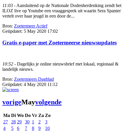
11:03
- Aansluitend op de Nationale Dodenherdenking zendt het
ILOZ live op Youtube een vraaggesprek uit waarin Sera Spanier
vertelt over haar jeugd in een door de...
Bron:
Zoetermeer Actief
Geüpdatet:
5 May 2020 17:02
Gratis e-paper met Zoetermeerse nieuwsupdates
10:52
- Dagelijks je online nieuwsbrief met lokaal, regionaal &
landelijk nieuws.
Bron:
Zoetermeers Dagblad
Geüpdatet:
4 May 2020 11:12
vorige
May
volgende
Ma
Di
Wo
Do
Vr
Za
Zo
27
28
29
30
1
2
3
4
5
6
7
8
9
10