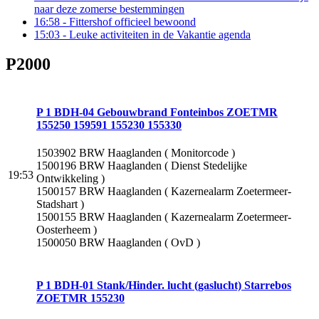
naar deze zomerse bestemmingen
16:58
- Fittershof officieel bewoond
15:03
- Leuke activiteiten in de Vakantie agenda
P2000
P 1 BDH-04 Gebouwbrand Fonteinbos ZOETMR
155250 159591 155230 155330
1503902 BRW Haaglanden ( Monitorcode )
1500196 BRW Haaglanden ( Dienst Stedelijke
19:53
Ontwikkeling )
1500157 BRW Haaglanden ( Kazernealarm Zoetermeer-
Stadshart )
1500155 BRW Haaglanden ( Kazernealarm Zoetermeer-
Oosterheem )
1500050 BRW Haaglanden ( OvD )
P 1 BDH-01 Stank/Hinder. lucht (gaslucht) Starrebos
ZOETMR 155230