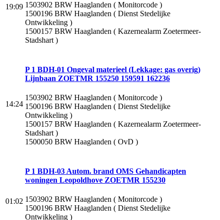
1503902 BRW Haaglanden ( Monitorcode )
19:09
1500196 BRW Haaglanden ( Dienst Stedelijke
Ontwikkeling )
1500157 BRW Haaglanden ( Kazernealarm Zoetermeer-
Stadshart )
P 1 BDH-01 Ongeval materieel (Lekkage: gas overig)
Lijnbaan ZOETMR 155250 159591 162236
1503902 BRW Haaglanden ( Monitorcode )
14:24
1500196 BRW Haaglanden ( Dienst Stedelijke
Ontwikkeling )
1500157 BRW Haaglanden ( Kazernealarm Zoetermeer-
Stadshart )
1500050 BRW Haaglanden ( OvD )
P 1 BDH-03 Autom. brand OMS Gehandicapten
woningen Leopoldhove ZOETMR 155230
1503902 BRW Haaglanden ( Monitorcode )
01:02
1500196 BRW Haaglanden ( Dienst Stedelijke
Ontwikkeling )